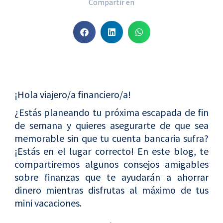
Compartir en
S
S
S
h
h
h
a
a
a
r
r
r
e
e
e
¡Hola viajero/a financiero/a!
o
o
o
n
n
n
¿Estás planeando tu próxima escapada de fin
f
l
w
de semana y quieres asegurarte de que sea
a
i
h
memorable sin que tu cuenta bancaria sufra?
c
n
a
¡Estás en el lugar correcto! En este blog, te
e
k
t
compartiremos algunos consejos amigables
b
e
s
sobre finanzas que te ayudarán a ahorrar
o
d
a
dinero mientras disfrutas al máximo de tus
o
i
p
mini vacaciones.
k
n
p