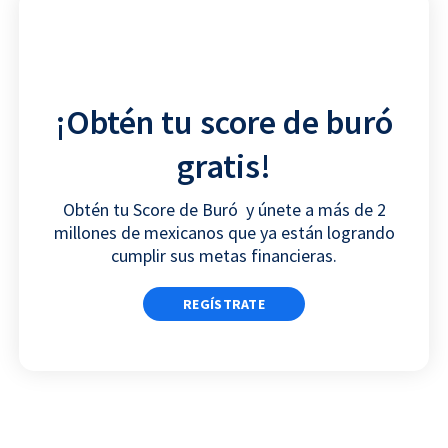
n
n
n
f
l
w
a
i
h
c
n
a
¡Obtén tu score de buró
e
k
t
b
e
s
gratis!
o
d
a
o
i
p
Obtén tu Score
de Buró
y únete a más de 2
k
n
p
millones de mexicanos que ya están logrando
cumplir sus metas financieras.
REGÍSTRATE