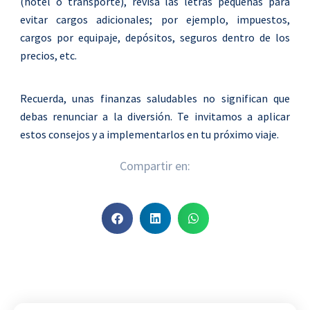
(hotel o transporte), revisa las letras pequeñas para
evitar cargos adicionales; por ejemplo, impuestos,
cargos por equipaje, depósitos, seguros dentro de los
precios, etc.
Recuerda, unas finanzas saludables no significan que
debas renunciar a la diversión. Te invitamos a aplicar
estos consejos y a implementarlos en tu próximo viaje.
Compartir en:
S
S
S
h
h
h
a
a
a
r
r
r
e
e
e
o
o
o