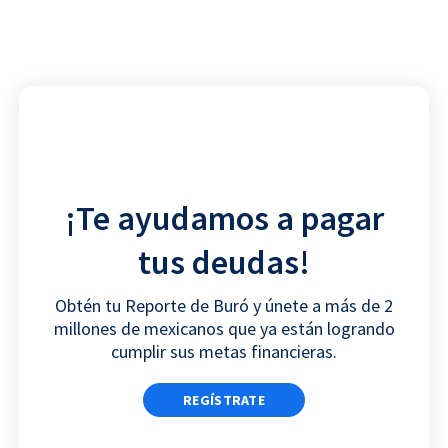
a
a
a
a
r
r
r
r
e
e
e
e
o
o
o
o
n
n
n
n
f
t
l
w
a
w
i
h
c
i
n
a
¡Te ayudamos a pagar
e
t
k
t
b
t
e
s
tus deudas!
o
e
d
a
o
r
i
p
Obtén tu Reporte de Buró y únete a más de 2
k
n
p
millones de mexicanos que ya están logrando
cumplir sus metas financieras.
REGÍSTRATE