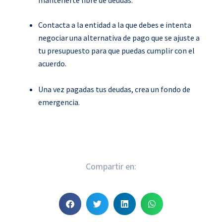
mantenerte libre de deudas.
Contacta a la entidad a la que debes e intenta
negociar una alternativa de pago que se ajuste a
tu presupuesto para que puedas cumplir con el
acuerdo.
Una vez pagadas tus deudas, crea un fondo de
emergencia.
Compartir en:
S
S
S
S
h
h
h
h