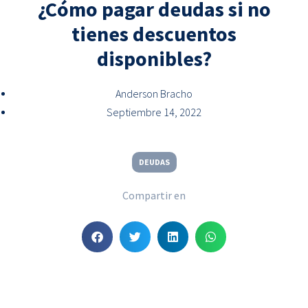
¿Cómo pagar deudas si no
tienes descuentos
disponibles?
Anderson Bracho
Septiembre 14, 2022
DEUDAS
Compartir en
S
S
S
S
h
h
h
h
a
a
a
a
r
r
r
r
e
e
e
e