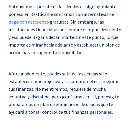
o
o
o
o
Entendemos que salir de las deudas es algo agobiante,
n
n
n
n
por eso en Destácame contamos con alternativas de
f
t
l
w
pago con descuento
gratuitas. Sin embargo, las
a
w
i
h
instituciones financieras no siempre otorgan descuentos
c
i
n
a
y eso puede llegar a desanimarte. En este punto, lo que
e
t
k
t
importa es mirar hacia adelante y establecer un plan de
b
t
e
s
acción para recuperar tu tranquilidad.
o
e
d
a
o
r
i
p
Afortunadamente, puedes salir de las deudas si lo
k
n
p
estableces como objetivo y te comprometes a mejorar
tus finanzas. No mentiremos, requiere de mucha
voluntad y disciplina, pero ¡confiamos en ti!, por eso, te
preparamos un plan de eliminación de deudas que te
ayudará a tomar control de tus finanzas personales.