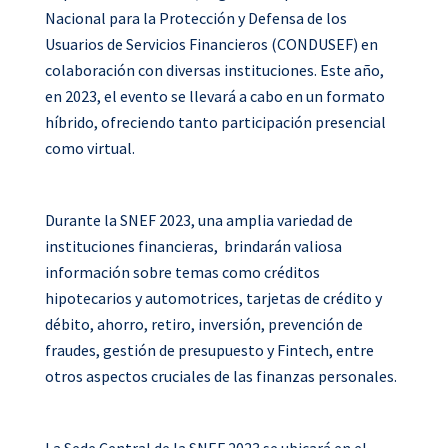
f
t
l
w
Nacional para la Protección y Defensa de los
a
w
i
h
Usuarios de Servicios Financieros (CONDUSEF) en
c
i
n
a
colaboración con diversas instituciones. Este año,
e
t
k
t
en 2023, el evento se llevará a cabo en un formato
b
t
e
s
híbrido, ofreciendo tanto participación presencial
o
e
d
a
como virtual.
o
r
i
p
k
n
p
Durante la SNEF 2023, una amplia variedad de
instituciones financieras, brindarán valiosa
información sobre temas como créditos
hipotecarios y automotrices, tarjetas de crédito y
débito, ahorro, retiro, inversión, prevención de
fraudes, gestión de presupuesto y Fintech, entre
otros aspectos cruciales de las finanzas personales.