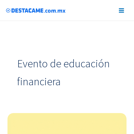
Instagram
LinkedIn
Facebook
Ir
al
contenido
Evento de educación
financiera
¡No
te
puedes