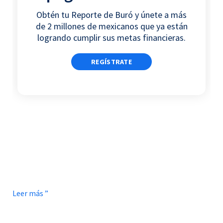
o
r
i
p
Obtén tu Reporte de Buró y únete a más
k
n
p
de 2 millones de mexicanos que ya están
logrando cumplir sus metas financieras.
REGÍSTRATE
Leer más ”