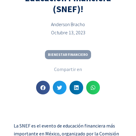
(SNEF)!
Anderson Bracho
Octubre 13, 2023
BIENESTAR FINANCIERO
Compartir en
S
S
S
S
h
h
h
h
a
a
a
a
r
r
r
r
e
e
e
e
o
o
o
o
La SNEF es el evento de educación financiera más
n
n
n
n
importante en México, organizado por la Comisión