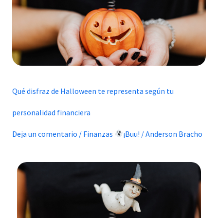
representa
según
tu
personalidad
financiera
Qué disfraz de Halloween te representa según tu
personalidad financiera
Deja un comentario
/
Finanzas
¡Buu!
/
Anderson Bracho