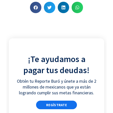
S
S
S
S
h
h
h
h
a
a
a
a
r
r
r
r
e
e
e
e
o
o
o
o
n
n
n
n
f
t
l
w
¡Te ayudamos a
a
w
i
h
c
i
n
a
pagar tus deudas!
e
t
k
t
b
t
e
s
Obtén tu Reporte Buró y únete a más de 2
o
e
d
a
millones de mexicanos que ya están
o
r
i
p
logrando cumplir sus metas financieras.
k
n
p
REGÍSTRATE