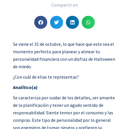
Compartir en
S
S
S
S
h
h
h
h
a
a
a
a
r
r
r
r
Se viene el 31 de octubre, lo que hace que este sea el
e
e
e
e
momento perfecto para planear y alinear tu
o
o
o
o
personalidad financiera con un disfraz de Halloween
n
n
n
n
de miedo.
f
t
l
w
¿Con cuál de ellas te representas?
a
w
i
h
Analítico(a)
c
i
n
a
e
t
k
t
Se caracteriza por cuidar de los detalles, ser amante
b
t
e
s
de la planificación y tener un agudo sentido de
o
e
d
a
responsabilidad. Siente temor por el consumo y las
o
r
i
p
compras. Este tipo de personalidad por lo general
k
n
p
son enemigos de tomar riesgos y prefieren su