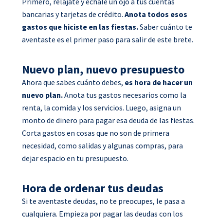
Primero, relájate y échale un ojo a tus cuentas
o
r
i
p
bancarias y tarjetas de crédito.
Anota todos esos
k
n
p
gastos que hiciste en las fiestas.
Saber cuánto te
aventaste es el primer paso para salir de este brete.
Nuevo plan, nuevo presupuesto
Ahora que sabes cuánto debes,
es hora de hacer un
nuevo plan.
Anota tus gastos necesarios como la
renta, la comida y los servicios. Luego, asigna un
monto de dinero para pagar esa deuda de las fiestas.
Corta gastos en cosas que no son de primera
necesidad, como salidas y algunas compras, para
dejar espacio en tu presupuesto.
Hora de ordenar tus deudas
Si te aventaste deudas, no te preocupes, le pasa a
cualquiera. Empieza por pagar las deudas con los