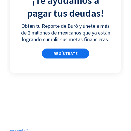
¡Te ayudamos a
b
t
e
s
pagar tus deudas!
o
e
d
a
o
r
i
p
Obtén tu Reporte de Buró y únete a más
k
n
p
de 2 millones de mexicanos que ya están
logrando cumplir sus metas financieras.
REGÍSTRATE
Leer más ”