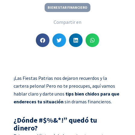
BIENESTAR FINANCIERO
Compartir en
S
S
S
S
h
h
h
h
a
a
a
a
r
r
r
r
e
e
e
e
o
o
o
o
¡Las Fiestas Patrias nos dejaron recuerdos y la
n
n
n
n
cartera pelona! Pero no te preocupes, aquí vamos
f
t
l
w
hablar claro y darte unos
tips bien chidos para que
a
w
i
h
endereces tu situación
sin dramas financieros.
c
i
n
a
e
t
k
t
¿Dónde #$%&*!” quedó tu
b
t
e
s
dinero?
o
e
d
a