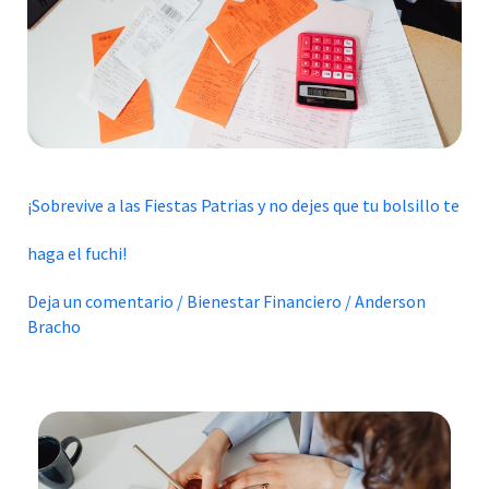
y
no
dejes
que
tu
bolsillo
te
¡Sobrevive a las Fiestas Patrias y no dejes que tu bolsillo te
haga
el
haga el fuchi!
fuchi!
Deja un comentario
/
Bienestar Financiero
/
Anderson
Bracho