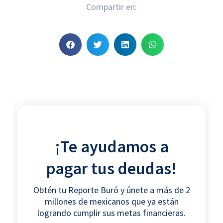
Compartir en:
S
S
S
S
h
h
h
h
a
a
a
a
r
r
r
r
e
e
e
e
o
o
o
o
n
n
n
n
f
t
l
w
¡Te ayudamos a
a
w
i
h
c
i
n
a
pagar tus deudas!
e
t
k
t
b
t
e
s
Obtén tu Reporte Buró y únete a más de 2
o
e
d
a
millones de mexicanos que ya están
o
r
i
p
logrando cumplir sus metas financieras.
k
n
p