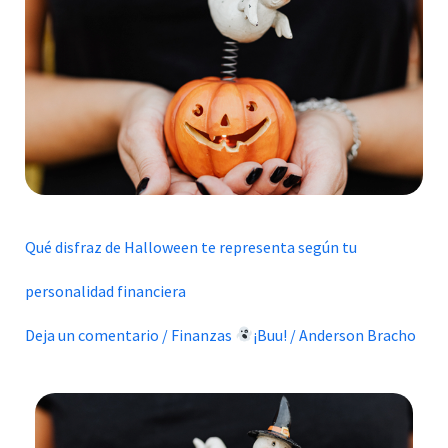
Halloween
te
representa
según
tu
personalidad
financiera
Qué disfraz de Halloween te representa según tu
personalidad financiera
Deja un comentario
/
Finanzas
¡Buu!
/
Anderson Bracho