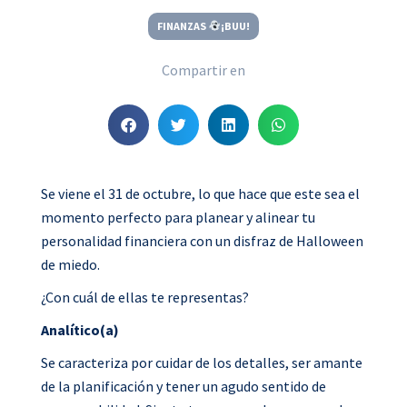
FINANZAS
¡BUU!
Compartir en
S
S
S
S
h
h
h
h
a
a
a
a
r
r
r
r
Se viene el 31 de octubre, lo que hace que este sea el
e
e
e
e
momento perfecto para planear y alinear tu
o
o
o
o
personalidad financiera con un disfraz de Halloween
n
n
n
n
de miedo.
f
t
l
w
¿Con cuál de ellas te representas?
a
w
i
h
Analítico(a)
c
i
n
a
e
t
k
t
Se caracteriza por cuidar de los detalles, ser amante
b
t
e
s
de la planificación y tener un agudo sentido de
o
e
d
a