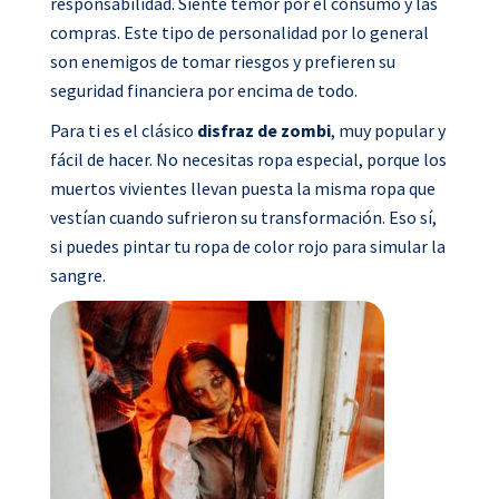
responsabilidad. Siente temor por el consumo y las
o
r
i
p
compras. Este tipo de personalidad por lo general
k
n
p
son enemigos de tomar riesgos y prefieren su
seguridad financiera por encima de todo.
Para ti es el clásico
disfraz de zombi
, muy popular y
fácil de hacer. No necesitas ropa especial, porque los
muertos vivientes llevan puesta la misma ropa que
vestían cuando sufrieron su transformación. Eso sí,
si puedes pintar tu ropa de color rojo para simular la
sangre.