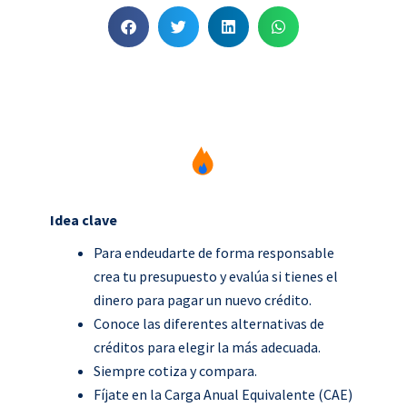
S
S
S
S
h
h
h
h
a
a
a
a
r
r
r
r
e
e
e
e
o
o
o
o
n
n
n
n
f
t
l
w
a
w
i
h
Idea clave
c
i
n
a
Para endeudarte de forma responsable
e
t
k
t
crea tu presupuesto y evalúa si tienes el
b
t
e
s
dinero para pagar un nuevo crédito.
o
e
d
a
Conoce las diferentes alternativas de
o
r
i
p
créditos para elegir la más adecuada.
k
n
p
Siempre cotiza y compara.
Fíjate en la Carga Anual Equivalente (CAE)