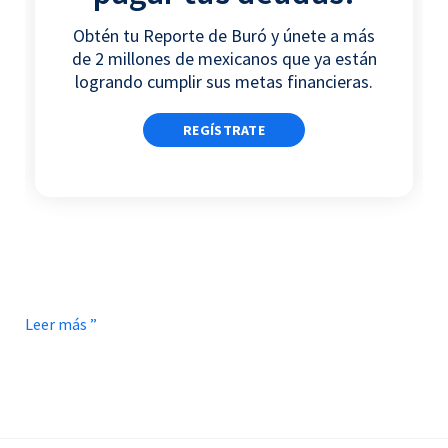
o
r
i
p
Obtén tu Reporte de Buró y únete a más
k
n
p
de 2 millones de mexicanos que ya están
logrando cumplir sus metas financieras.
REGÍSTRATE
Leer más ”