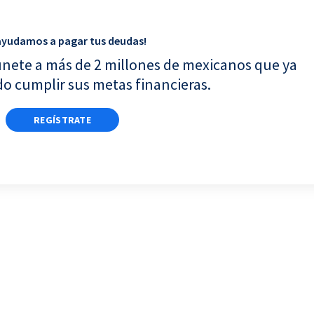
f
t
l
w
a
w
i
h
ayudamos a pagar tus deudas!
c
i
n
a
únete a más de 2 millones de mexicanos que ya
e
t
k
t
o cumplir sus metas financieras.
b
t
e
s
o
e
d
a
o
r
i
p
REGÍSTRATE
k
n
p