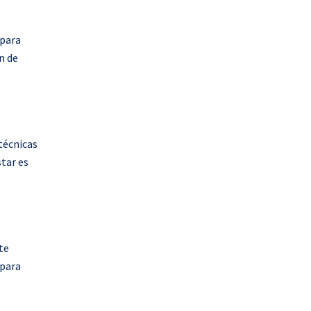
 para
n de
 técnicas
star es
te
 para