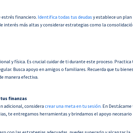
estrés financiero.
Identifica todas tus deudas
y establece un plan
de interés más altas y considerar estrategias como la consolidació
nal y física. Es crucial cuidar de ti durante este proceso. Practica
regular. Busca apoyo en amigos o familiares. Recuerda que tu biene
de manera efectiva.
 tus finanzas
n adicional, considera
crear una meta en tu sesión.
En Destácame 
ias, te entregamos herramientas y brindamos el apoyo necesario
ero con las estrategias adecuadas, puedes superarlo y alcanzar la