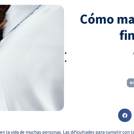
Cómo man
fi
BI
S
h
a
n la vida de muchas personas. Las dificultades para cumplir con l