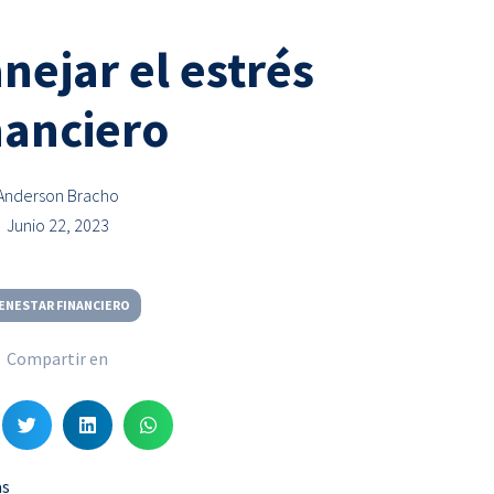
ejar el estrés
nanciero
Anderson Bracho
Junio 22, 2023
ENESTAR FINANCIERO
Compartir en
S
S
S
h
h
h
a
a
a
as