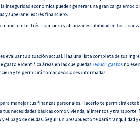
r
 y la inseguridad económica pueden generar una gran carga emocion
e
 y superar el estrés financiero.
o
manejar el estrés financiero y alcanzar estabilidad en tus finanza
n
f
a
c
es evaluar tu situación actual. Haz una lista completa de tus ingre
e
 gasto e identifica áreas en las que puedas
reducir gastos
no esen
b
anciera y te permitirá tomar decisiones informadas.
o
o
k
para manejar tus finanzas personales. Hacerlo te permitirá estab
ra tus necesidades básicas como vivienda, alimentos y transporte
o y el pago de deudas. Seguir un presupuesto te dará tranquilidad y