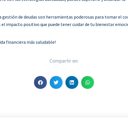
 la gestión de deudas son herramientas poderosas para tomar el co
el impacto positivo que puede tener cuidar de tu bienestar emoci
ida financiera más saludable!
Compartir en:
S
S
S
S
h
h
h
h
a
a
a
a
r
r
r
r
e
e
e
e
o
o
o
o
n
n
n
n