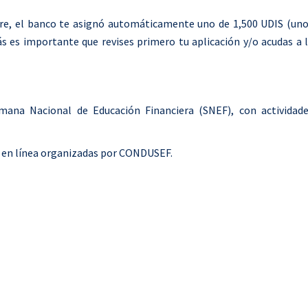
o
mbre, el banco te asignó automáticamente uno de 1,500 UDIS (un
o
ás es importante que revises primero tu aplicación y/o acudas a 
k
mana Nacional de Educación Financiera (SNEF), con actividad
as en línea organizadas por CONDUSEF.