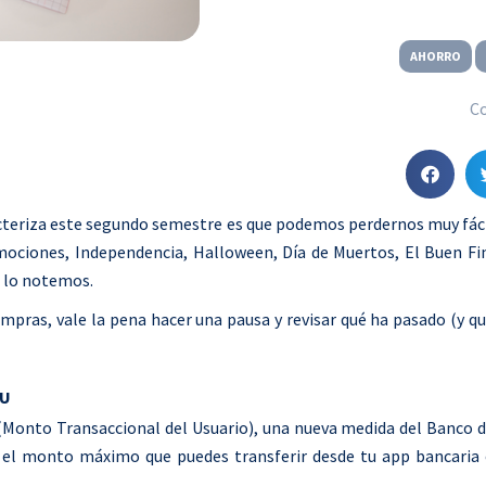
AHORRO
C
S
h
a
caracteriza este segundo semestre es que podemos perdernos muy fác
r
omociones, Independencia, Halloween, Día de Muertos, El Buen Fi
e
e lo notemos.
o
mpras, vale la pena hacer una pausa y revisar qué ha pasado (y q
n
f
a
TU
c
 (Monto Transaccional del Usuario), una nueva medida del Banco 
e
s el monto máximo que puedes transferir desde tu app bancaria
b