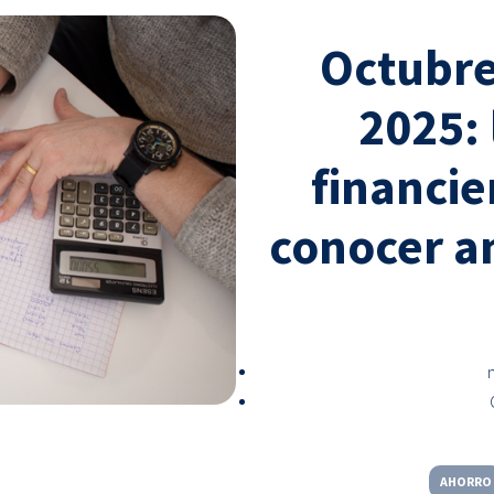
Octubre
2025:
financi
conocer an
AHORRO