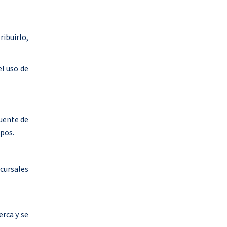
ribuirlo,
l uso de
puente de
mpos.
cursales
erca y se