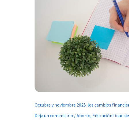
los
cambios
financieros
que
debes
conocer
antes
de
cerrar
el
año
Octubre y noviembre 2025: los cambios financier
Deja un comentario
/
Ahorro
,
Educación financie