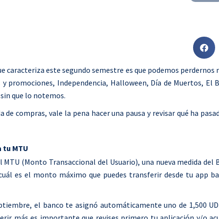
S
h
a
lo que caracteriza este segundo semestre es que podemos perdernos 
r
s y promociones, Independencia, Halloween, Día de Muertos, El B
e
 sin que lo notemos.
o
a de compras, vale la pena hacer una pausa y revisar qué ha pasa
n
f
a
a tu MTU
c
 el MTU (Monto Transaccional del Usuario), una nueva medida del 
e
 cuál es el monto máximo que puedes transferir desde tu app ba
b
o
septiembre, el banco te asignó automáticamente uno de 1,500 UD
o
ferir más es importante que revises primero tu aplicación y/o ac