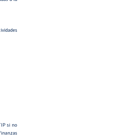
n
p
ividades
IP si no
 finanzas