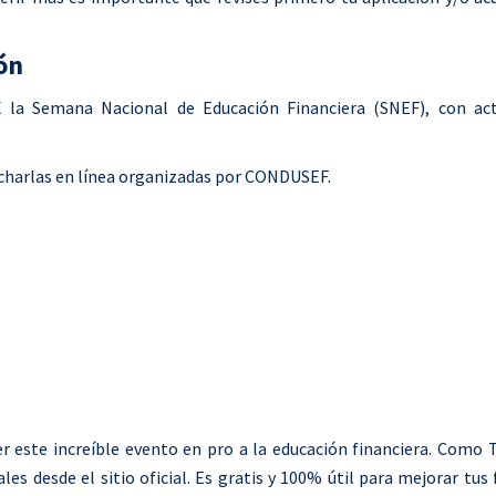
k
ón
 la Semana Nacional de Educación Financiera (SNEF), con act
y charlas en línea organizadas por CONDUSEF.
.
r este increíble evento en pro a la educación financiera. Como T
es desde el sitio oficial. Es gratis y 100% útil para mejorar tus